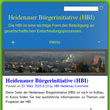
Heidenauer Bürgerinitiative (HBI)
Die HBI ist eine wichtige Form der Beteiligung an
gesellschaftlichen Entscheidungsprozessen.
-
+
menu
Heidenauer Bürgerinitiative (HBI)
Posted on
23. März 2015 8:13
by
HBI Heidenau
Comment
Diese Seite der Heidenauer Bürgerinitiative (HBI) ist noch im Aufbau.
In Kürze finden Sie hier ausführliche Informationen zu Themen und
Projekten der HBI.