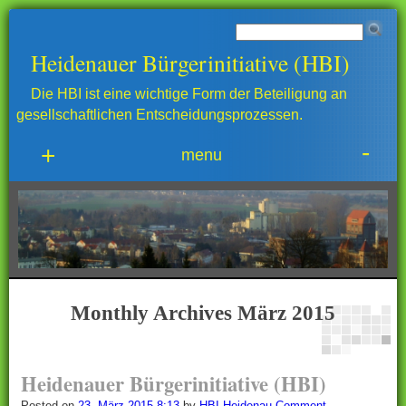
Heidenauer Bürgerinitiative (HBI)
Die HBI ist eine wichtige Form der Beteiligung an
gesellschaftlichen Entscheidungsprozessen.
-
+
menu
Monthly Archives
März 2015
Heidenauer Bürgerinitiative (HBI)
Posted on
23. März 2015 8:13
by
HBI Heidenau
Comment